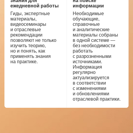
знания для
на поиске
ежедневной работы
информации
Гиды, экспертные
Необходимые
материалы,
обучающие,
видеосеминары
справочные
и отраслевые
и аналитические
рекомендации
материалы собраны
позволяют не только
в одной системе —
изучить теорию,
без необходимости
но и понять, как
работать
применять знания
с разрозненными
на практике.
источниками.
Информация
регулярно
актуализируется
в соответствии
с изменениями
и обновлениями
отраслевой практики.