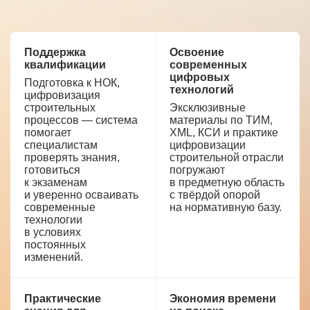
Поддержка
Освоение
квалификации
современных
цифровых
Подготовка к НОК,
технологий
цифровизация
строительных
Эксклюзивные
процессов — система
материалы по ТИМ,
помогает
XML, КСИ и практике
специалистам
цифровизации
проверять знания,
строительной отрасли
готовиться
погружают
к экзаменам
в предметную область
и уверенно осваивать
с твёрдой опорой
современные
на нормативную базу.
технологии
в условиях
постоянных
изменений.
Практические
Экономия времени